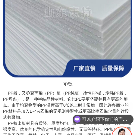
pp板
PP板，又称聚丙烯（PP）板（PP纯板，改性PP板，增强PP板，
PP焊条），是一种半结晶性材料。它比PE要更坚硬并且有更高的熔
点。由于均聚物型的PP温度高于0℃以上时非常脆，因此许多商业的
PP材料是加入1~4%乙烯的无规则共聚物或更高比率乙烯含量的钳段
式共聚物。
可以介绍下你们的产品么？
PP挤出板材具有质轻、厚度均匀、表面光滑平整、耐热性好、机械
强度高、优良的化学稳定性和电绝缘性、无毒等特征。PP板广泛应用