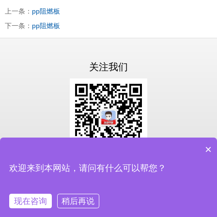
上一条：
pp阻燃板
下一条：
pp阻燃板
关注我们
×
扫一扫关注我们
欢迎来到本网站，请问有什么可以帮您？
备案号：
鲁ICP备19046337号-3
现在咨询
稍后再说
网站首页
联系电话
在线客服
公司地址