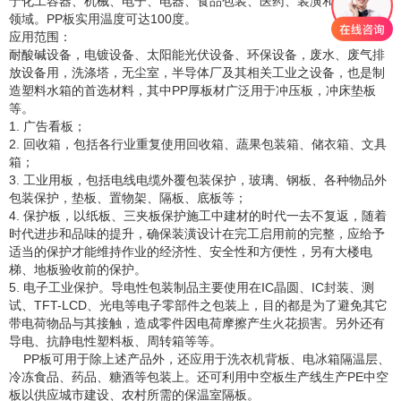
于化工容器、机械、电子、电器、食品包装、医药、装潢和水处理等
领域。PP板实用温度可达100度。
应用范围：
耐酸碱设备，电镀设备、太阳能光伏设备、环保设备，废水、废气排
放设备用，洗涤塔，无尘室，半导体厂及其相关工业之设备，也是制
造塑料水箱的首选材料，其中PP厚板材广泛用于冲压板，冲床垫板
等。
1. 广告看板；
2. 回收箱，包括各行业重复使用回收箱、蔬果包装箱、储衣箱、文具
箱；
3. 工业用板，包括电线电缆外覆包装保护，玻璃、钢板、各种物品外
包装保护，垫板、置物架、隔板、底板等；
4. 保护板，以纸板、三夹板保护施工中建材的时代一去不复返，随着
时代进步和品味的提升，确保装潢设计在完工启用前的完整，应给予
适当的保护才能维持作业的经济性、安全性和方便性，另有大楼电
梯、地板验收前的保护。
5. 电子工业保护。导电性包装制品主要使用在IC晶圆、IC封装、测
试、TFT-LCD、光电等电子零部件之包装上，目的都是为了避免其它
带电荷物品与其接触，造成零件因电荷摩擦产生火花损害。另外还有
导电、抗静电性塑料板、周转箱等等。
PP板可用于除上述产品外，还应用于洗衣机背板、电冰箱隔温层、
冷冻食品、药品、糖酒等包装上。还可利用中空板生产线生产PE中空
板以供应城市建设、农村所需的保温室隔板。