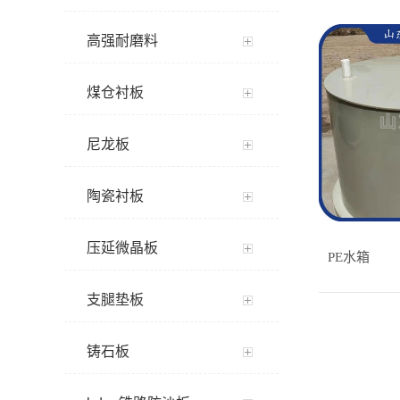
高强耐磨料
煤仓衬板
尼龙板
陶瓷衬板
压延微晶板
PE水箱
支腿垫板
铸石板