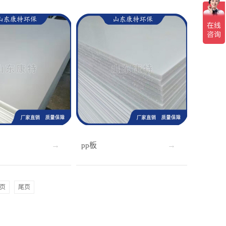
pp板
页
尾页