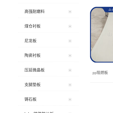
高强耐磨料
煤仓衬板
尼龙板
陶瓷衬板
压延微晶板
pp阻燃板
支腿垫板
铸石板