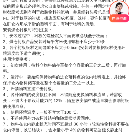
进行煤仓衬板安装时，在操作或环境温度出现较大变化的情况下，衬
板的固定形式必须考虑它自由膨胀或收缩。任何一种固定方法，设计
时都应考虑到有利于散装物料的流动，并且螺钉头母总是埋入衬板
内。对于较厚的衬板，接边应切成45度。这样，容许长度有变化，并
在贮仓内形成平滑的塑料平面，有利于物料的流动。
安装煤仓衬板时特别注意：
1、安装过程中，衬板的螺栓沉头平面要求必须低于板面；
2、煤仓衬板产品安装时每平方米使用螺栓不应少于10条；
3、各个衬板板材之间缝隙不应大于0.5cm(安装时要根据板材使用环
境温度给予适当调整)；
使用注意事项：
1 、初次使用，待料仓物料储存至整个仓容量的三分之二后，再行卸
料。
2 、运行中，要始终保持物料的进仓落料点的仓内物料堆上，并始终
保持仓内物料储存量在整个仓容量的二分之一以上。
3 、严禁物料直接冲击衬板。
4 、各种物料的硬度颗粒不同，不得随意更换物料和流量，若需改
变，不得大于原设计能力的 12% ，随意改变物料或流量将会影响衬板
的使用寿命。
5 、使用环境温度，一般不宜大于100 ℃。
6 、不得使用外力破坏其结构和随意松动紧固件。
7 、物料在仓内静止状态时间不宜超过 36 小时（较粘性物料请不要在
仓内停留，以防结块），含水量小于 4% 的物料可适当延长静止时