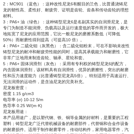
2：MC901 （蓝色）：这种改性尼龙6有醒目的兰色，比普通浇铸尼
龙的韧性高、柔性好、耐疲劳、证明是齿轮、齿条和传动齿轮的理想
材料。
3：PA6+ 油（绿色）：这种铸型尼龙6是名副其实的自润滑尼龙，是
专门为制造不能润滑、负载高以及运行速度低的零件而开发的，极大
地拓宽了尼龙的应用范围，它比一般尼龙的磨擦系数低（可降低
50%）而耐磨性得到提高（可提高10 倍）。
4：PA6+ 二硫化钼（灰黑色）：含二硫化钼粉末，可在不影响未改性
铸型尼龙的耐冲和耐疲劳性能的同时，提高其承载能力和耐磨性，它
非常广泛地用来制造齿轮、轴承、星轮和套。
5：PA6+ 固体润滑剂（灰色）：采用有专利权的铸型尼龙6的配方，
内含固体润滑剂，该材料具有自润滑性，优异的磨擦性，突出的耐磨
性和压力速度能力（比普通铸型尼龙高5倍）。特别适用于高速运行、
无法润滑的运动件，是含油尼龙的完美补充。
尼龙板密度：
密度 1.15 g/cm3
电导率 (σ) 10-12 S/m
热导率 0.25 W/(m·K)
尼龙板用途：
本产品用途广，是以塑代钢、铁、铜等金属的好材料，是重要的工程
塑料；铸型尼龙广泛代替机械设备的耐磨部件，代替铜和合金作设备
的耐磨损件。适用于制作耐磨零件，传动结构件，家用电器零件，汽