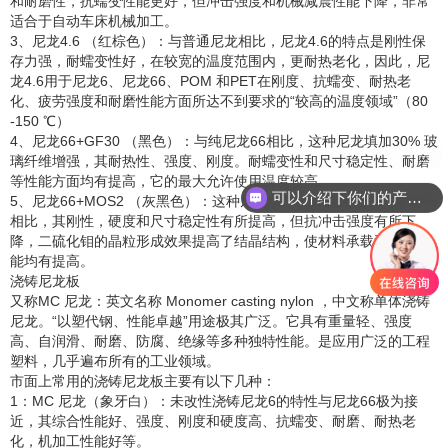
和耐磨性，抗蠕变性能更好，但冲击强度和机械减震性能下降，非常
适合于自动车床机械加工。
3、尼龙4.6 （红棕色）：与普通尼龙相比，尼龙4.6的特点是刚性保
存力强，耐蠕变性好，在较宽的温度范围内，更耐热老化，因此，尼
龙4.6用于尼龙6、尼龙66、POM 和PET在刚度、抗蠕变、耐热老
化、疲劳强度和耐磨性能方面所达不到要求的“较高的温度领域”（80
-150 ℃）
4、尼龙66+GF30 （黑色）：与纯尼龙66相比，这种尼龙填加30% 玻
璃纤维增强，其耐热性、强度、刚度。耐蠕变性和尺寸稳定性、耐磨
等性能方面均有提高，它的最大允许使用温度较高。
可以介绍下你们的产品么？
5、尼龙66+MOS2 （灰黑色）：这种尼龙填加了二硫化钼，与尼龙66
相比，其刚性，硬度和尺寸稳定性有所提高，但抗冲击强度有所下
降，二硫化钼的晶粒形成效果提高了结晶结构，使材料承载和耐磨性
能均有提高。
浇铸尼龙板
又称MC 尼龙：英文名称 Monomer casting nylon ，中文称单体浇铸
尼龙。“以塑代钢、性能卓越”用途极其广泛。它具有重量轻、强度
高、自润滑、耐磨、防腐、绝缘等多种独特性能。是应用广泛的工程
塑料，几乎遍布所有的工业领域。
市面上常用的浇铸尼龙板主要有以下几种：
1：MC 尼龙（象牙白）：未改性浇铸尼龙6的特性与尼龙66极为接
近，其综合性能好、强度、刚度和硬度高、抗蠕变、耐磨、耐热老
化，机加工性能好等。