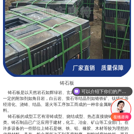
铸石板
可以介绍下你们的产品么？
铸石板是以天然岩石如辉绿岩、玄武岩等或工业废渣为原料，加入
一定的附加剂如角目岩，白云岩、萤石等结晶剂如铬铁矿、钛镁矿等
经溶化、浇铸、结晶、退火等工序加工而成的一种非金属耐腐蚀材
料。
铸石板的成型工艺有溶铸成型、烧结成型、热态直接烧铸成型等三
类。铸石制品已广泛应用于建材，化工、冶金、矿山等工业部门。在
许多设备的一些部位上铸石是钢、铁、铅、橡胶、木材等较为理想的