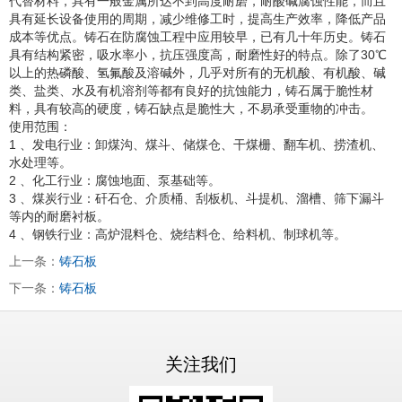
代替材料，具有一般金属所达不到高度耐磨，耐酸碱腐蚀性能，而且
具有延长设备使用的周期，减少维修工时，提高生产效率，降低产品
成本等优点。铸石在防腐蚀工程中应用较早，已有几十年历史。铸石
具有结构紧密，吸水率小，抗压强度高，耐磨性好的特点。除了30℃
以上的热磷酸、氢氟酸及溶碱外，几乎对所有的无机酸、有机酸、碱
类、盐类、水及有机溶剂等都有良好的抗蚀能力，铸石属于脆性材
料，具有较高的硬度，铸石缺点是脆性大，不易承受重物的冲击。
使用范围：
1 、发电行业：卸煤沟、煤斗、储煤仓、干煤栅、翻车机、捞渣机、
水处理等。
2 、化工行业：腐蚀地面、泵基础等。
3 、煤炭行业：矸石仓、介质桶、刮板机、斗提机、溜槽、筛下漏斗
等内的耐磨衬板。
4 、钢铁行业：高炉混料仓、烧结料仓、给料机、制球机等。
上一条：
铸石板
下一条：
铸石板
关注我们